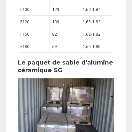
F100
129
1,64-1,84
F120
109
1,63-1,82
F150
82
1,62-1,82
F180
69
1,60-1,80
Le paquet de sable d’alumine
céramique SG