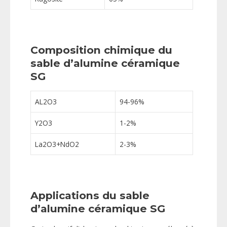
Composition chimique du
sable d’alumine céramique
SG
AL2O3
94-96%
Y2O3
1-2%
La2O3+NdO2
2-3%
Applications du sable
d’alumine céramique SG