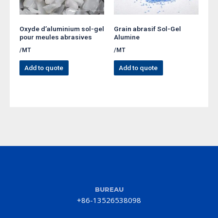
Oxyde d’aluminium sol-gel
Grain abrasif Sol-Gel
pour meules abrasives
Alumine
/MT
/MT
Add to quote
Add to quote
BUREAU
+86-13526538098