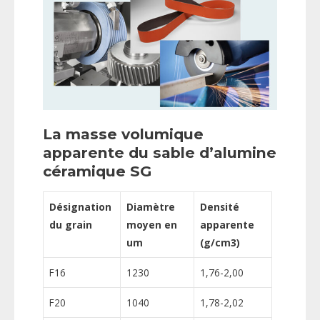
La masse volumique
apparente du sable d’alumine
céramique SG
Désignation
Diamètre
Densité
du grain
moyen en
apparente
um
(g/cm3)
F16
1230
1,76-2,00
F20
1040
1,78-2,02