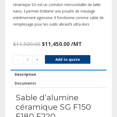
céramique SG est un corindon microcristallin de taille
nano, il permet d’obtenir une poudre de meulage
extrêmement agressive. Il fonctionne comme sable de
remplissage pour les outils abrasifs ultra-durs.
$
11,500.00
$
11,450.00
/MT
Add to quote
-
+
Description
Documents
Sable d’alumine
céramique SG F150
F180 F220