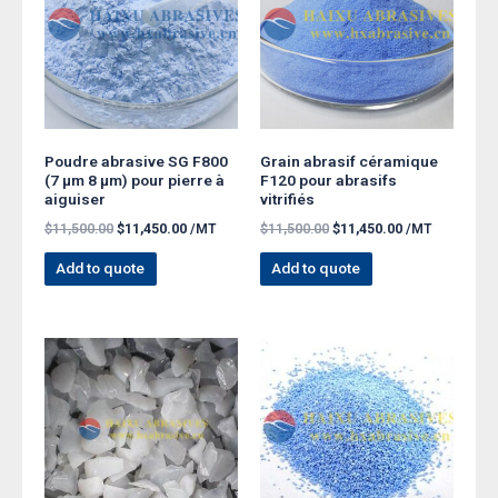
Poudre abrasive SG F800
Grain abrasif céramique
(7 µm 8 µm) pour pierre à
F120 pour abrasifs
aiguiser
vitrifiés
$
11,500.00
$
11,450.00
/MT
$
11,500.00
$
11,450.00
/MT
Add to quote
Add to quote